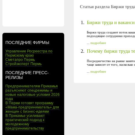
Статьи раздела Биржи труд
1.
Биржи труда и вакансия
Биржи труда создают поток вакан
подходящие сотрудники приходя
ПОСЛЕДНИЕ ФИРМЫ
...
подробнее
2.
Почему биржи труда т
Управление Росреестра по
Пермскому краю
Сметапро Пермь
Посредничество на рынке занято
Стройэксперт Пермь
чаще зависит от того, наскольк
...
подробнее
ПОСЛЕДНИЕ ПРЕСС-
РЕЛИЗЫ
Предпринимателям Прикамья
разъясняют спецрежимы и
новые налоговые условия 2026
года
В Перми готовят программу
«Мама-предприниматель» для
женщин с бизнес-идеями
В Прикамье усиливают
практический подход к
молодежному
предпринимательству