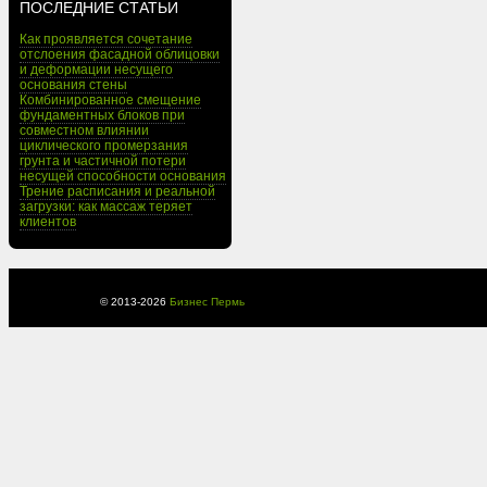
ПОСЛЕДНИЕ СТАТЬИ
Как проявляется сочетание
отслоения фасадной облицовки
и деформации несущего
основания стены
Комбинированное смещение
фундаментных блоков при
совместном влиянии
циклического промерзания
грунта и частичной потери
несущей способности основания
Трение расписания и реальной
загрузки: как массаж теряет
клиентов
© 2013-
2026
Бизнес Пермь